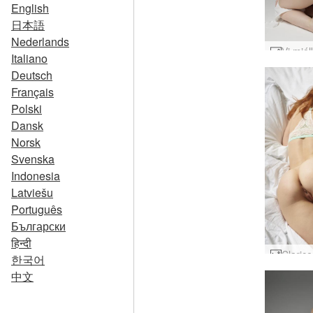
English
日本語
Nederlands
Italiano
Deutsch
Français
Polski
Dansk
Norsk
Svenska
Indonesia
Latviešu
Português
Български
हिन्दी
한국어
中文