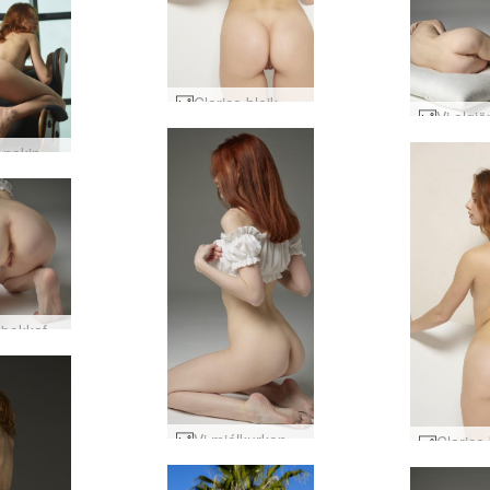
Clarice bleik og rauð #32
Clarice nakin slappandi #31
Við kynþokkafullur kyrrlátur #36
Vi mjólkurkenndur #21