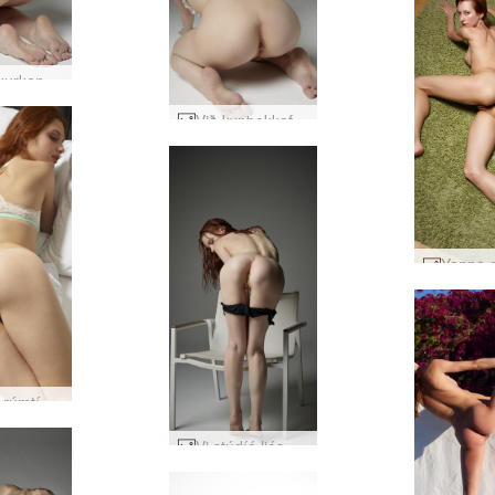
Vi mjólkurkenndur #19
Við kynþokkafullur kyrrlátur #35
Clarice rúmtími #29
Vi stúdíó ljósmyndun #35