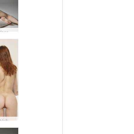
Vi algjörlega nakin #8
Clarice bleik og rauð #33