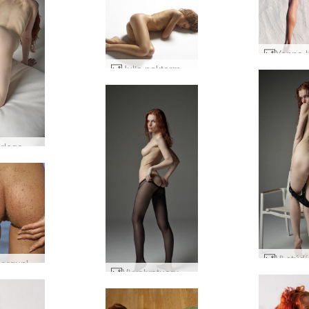
Julia nektarmyndir #29
Vi algjörlega nakin #16
Júlía morgunljós #50
Vi voluptuary #14