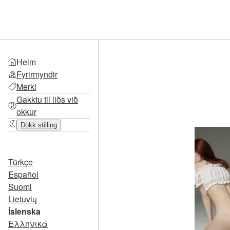
Heim
Fyrirmyndir
Merki
Gakktu til liðs við
okkur
Dökk stilling
Türkçe
Español
Suomi
Lietuvių
Íslenska
Ελληνικά