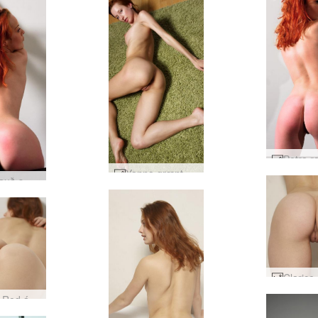
Yanna grænt gólfmotta hluti1 #33
Petra rauð smávaxin #91
Clarice Red ástríðu #17