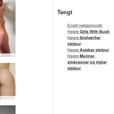
Tengt
Engill nektarmyndir
Hegre
Girls With Bush
Hegre
ljóshærðar
stelpur
Hegre
Asískar stelpur
Hegre
Munnar,
Petra rauð smávaxin #90
smávaxnar og mjóar
stelpur
Clarice Red ástríðu #54