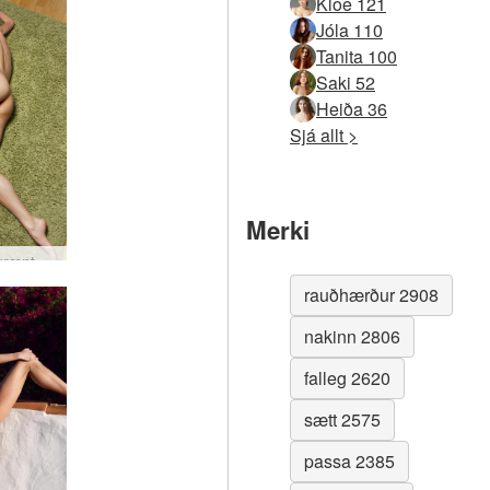
Kloe 121
Jóla 110
Tanita 100
Saki 52
Heiða 36
Sjá allt >
Merki
Yanna grænt gólfmotta hluti1 #36
rauðhærður 2908
nakinn 2806
falleg 2620
sætt 2575
passa 2385