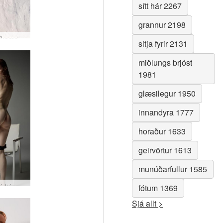
sítt hár 2267
grannur 2198
Yanna líkamsgaldur #22
sitja fyrir 2131
miðlungs brjóst
1981
glæsilegur 1950
innandyra 1777
horaður 1633
geirvörtur 1613
munúðarfullur 1585
Vi stúdíó ljósmyndun #37
fótum 1369
Sjá allt >