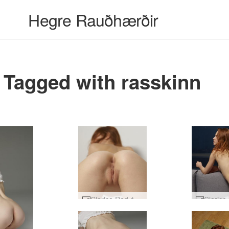
Hegre Rauðhærðir
Tagged with rasskinn
Clarice Red ástríðu #25