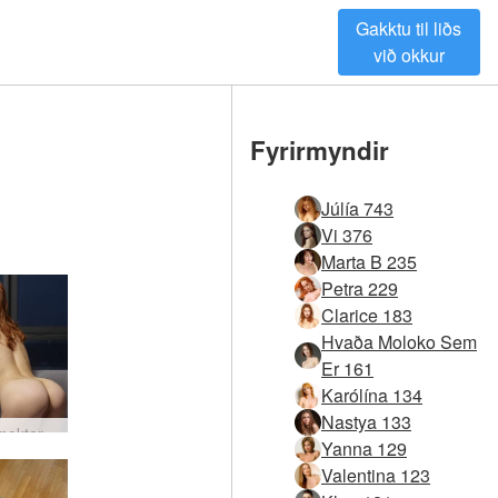
Gakktu til liðs
við okkur
Fyrirmyndir
Júlía 743
Vi 376
Marta B 235
Petra 229
Clarice 183
Hvaða Moloko Sem
Er 161
Karólína 134
Nastya 133
Clarice nektar blæbrigði #18
Yanna 129
Valentina 123