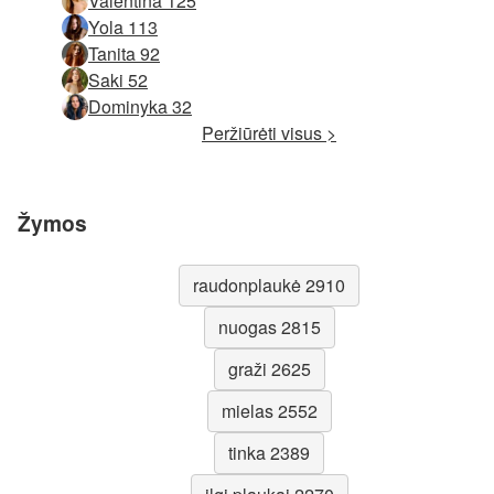
Valentina 125
Yola 113
Tanita 92
Saki 52
Dominyka 32
Peržiūrėti visus >
Žymos
raudonplaukė 2910
nuogas 2815
graži 2625
mielas 2552
tinka 2389