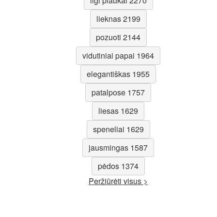
ilgi plaukai 2270
lieknas 2199
pozuoti 2144
vidutiniai papai 1964
elegantiškas 1955
patalpose 1757
liesas 1629
speneliai 1629
jausmingas 1587
pėdos 1374
Peržiūrėti visus >