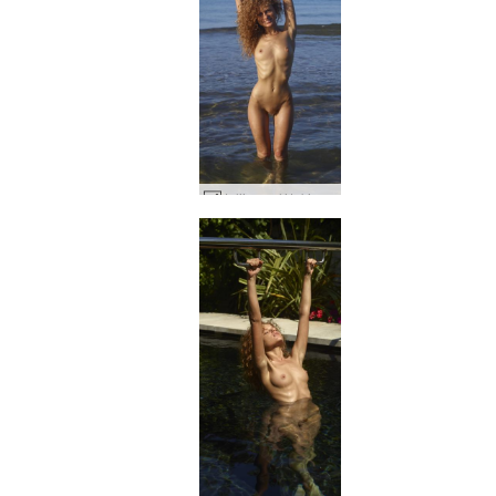
Julija saulėtekis #19