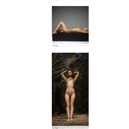
Julija gryni aktai #17
Julia virtualus sekso objektas #43