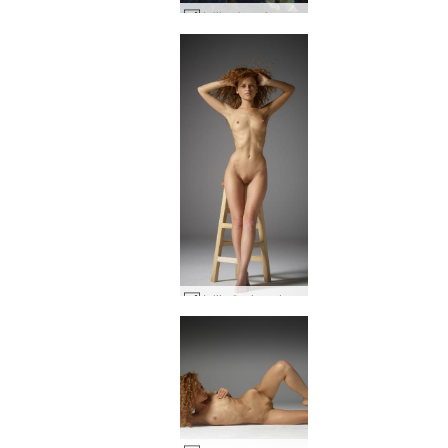
Julijos baseinas #19
Julija žavi raudonplaukė #27