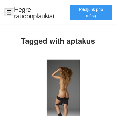
Hegre
Prisijunk prie
☰
raudonplaukiai
mūsų
Tagged with aptakus