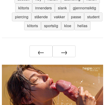
klitoris
innendørs
slank
gjennomsiktig
piercing
stående
vakker
passe
student
klitoris
sportslig
kloe
hellas
←
→