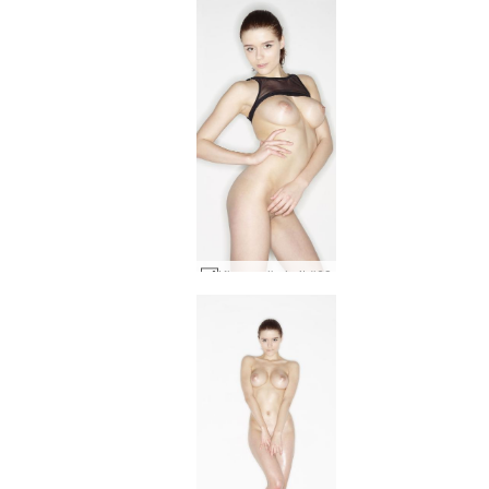
Kloe melkehvit #68