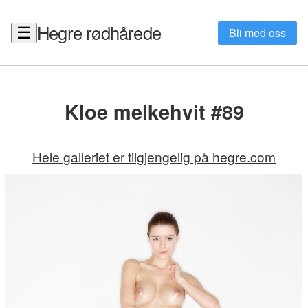
Hegre rødhårede
☰
Bli med oss
Kloe melkehvit #89
Hele galleriet er tilgjengelig på hegre.com