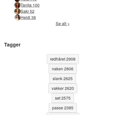
Tanita 100
Saki 52
Heidi 36
Se alt >
Tagger
rødhåret 2908
naken 2806
slank 2625
vakker 2620
søt 2575
passe 2385