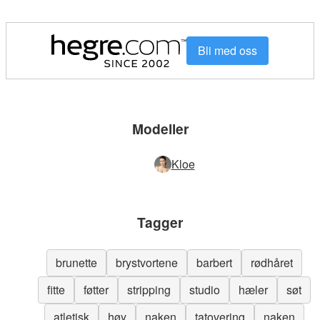
Bli med oss
Modeller
Kloe
Tagger
brunette
brystvortene
barbert
rødhåret
fitte
føtter
stripping
studio
hæler
søt
atletisk
høy
naken
tatovering
naken