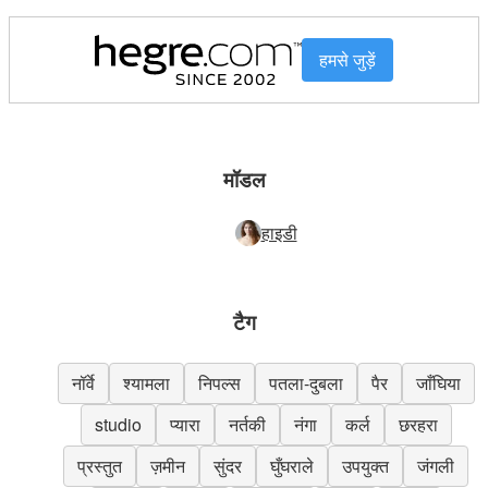
हमसे जुड़ें
मॉडल
हाइडी
टैग
नॉर्वे
श्यामला
निपल्स
पतला-दुबला
पैर
जाँघिया
studio
प्यारा
नर्तकी
नंगा
कर्ल
छरहरा
प्रस्तुत
ज़मीन
सुंदर
घुँघराले
उपयुक्त
जंगली