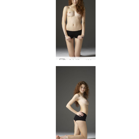
हेइडी हेडोनिस्ट #20