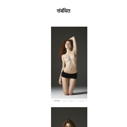
संबंधित
हेइडी हेडोनिस्ट #23