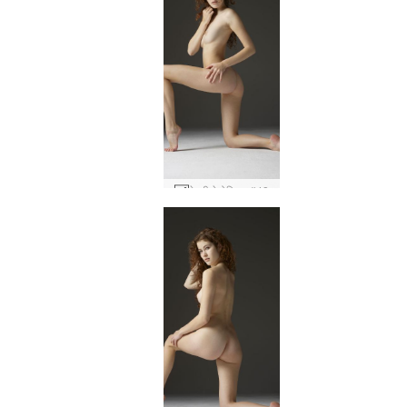
हेइडी हेडोनिस्ट #48