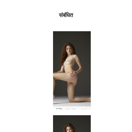
संबंधित
हेइडी हेडोनिस्ट #49