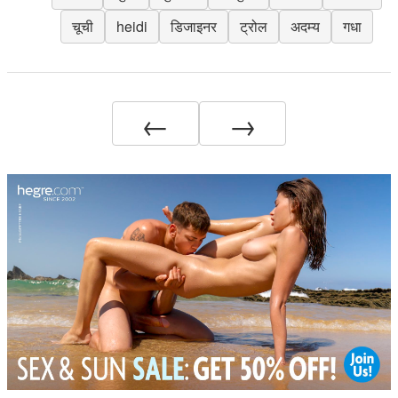
चूची
heidi
डिजाइनर
ट्रोल
अदम्य
गधा
←
→