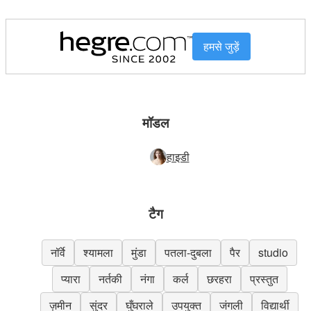
हमसे जुड़ें
मॉडल
हाइडी
टैग
नॉर्वे
श्यामला
मुंडा
पतला-दुबला
पैर
studio
प्यारा
नर्तकी
नंगा
कर्ल
छरहरा
प्रस्तुत
ज़मीन
सुंदर
घुँघराले
उपयुक्त
जंगली
विद्यार्थी