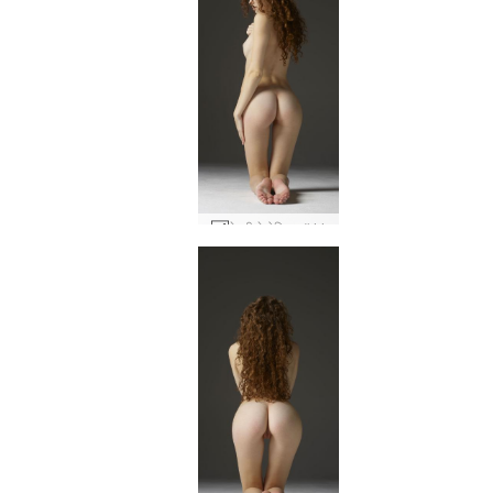
हेइडी हेडोनिस्ट #44