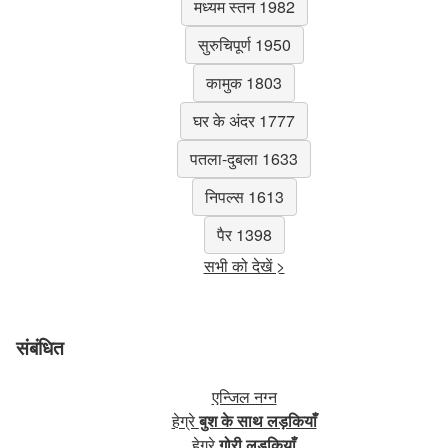
मध्यम स्तन 1982
सुरुचिपूर्ण 1950
कामुक 1803
घर के अंदर 1777
पतला-दुबला 1633
निपल्स 1613
पैर 1398
सभी को देखें >
संबंधित
एन्जिल नग्न
हेग्रे
बुश के साथ लड़कियाँ
हेग्रे
गोरी लड़कियाँ