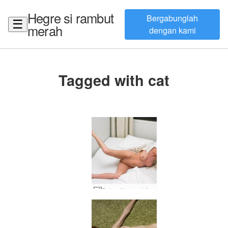
Hegre si rambut
Bergabunglah
☰
merah
dengan kami
Tagged with cat
Petra di tempat tidur #57