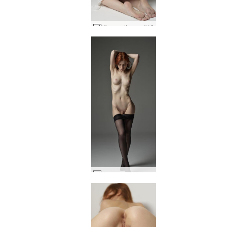
Vi seperti susu #19
Vi menggairahkan #12