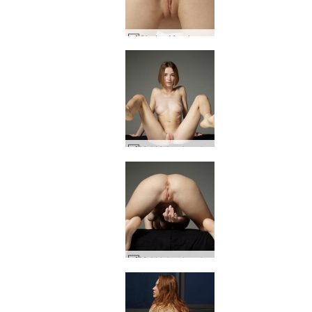
Clarice Merah gairah #25
Makhluk seksual Moloko mana pun #48
Makhluk seksual Moloko mana pun #5