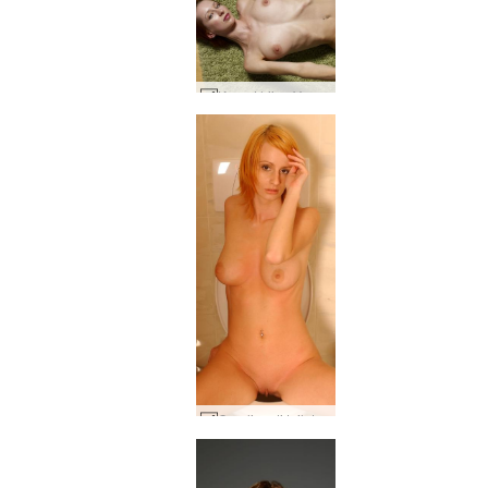
Karpet hijau Yanna bagian 2 #42
Carolina di toilet #39