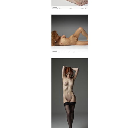
Vi seperti susu #19
Julia telanjang bulat #17