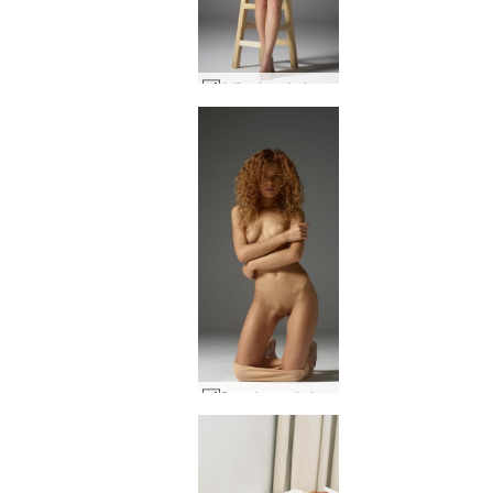
Julia si rambut merah yang menggairahkan #27
Semak merah Julia #42