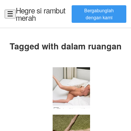
Hegre si rambut
Bergabunglah
☰
merah
dengan kami
Tagged with dalam ruangan
Petra di tempat tidur #57