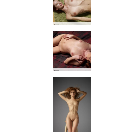
Karpet hijau Yanna bagian 2 #42
kecanggihan Tanita #53