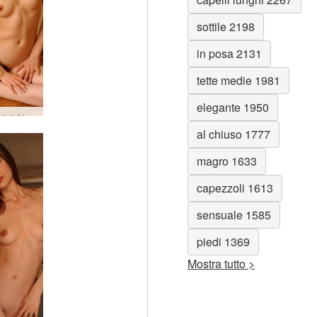
sottile 2198
in posa 2131
tette medie 1981
elegante 1950
Valentina a terra #24
al chiuso 1777
magro 1633
capezzoli 1613
sensuale 1585
piedi 1369
Mostra tutto >