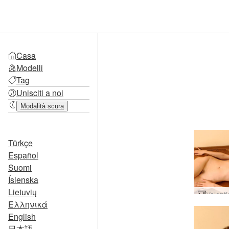
Casa
Modelli
Tag
Unisciti a noi
Modalità scura
Türkçe
Español
Suomi
Íslenska
Lietuvių
Ελληνικά
English
日本語