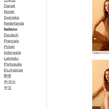
Dansk
Norsk
Svenska
Nederlands
Italiano
Deutsch
Français
Polski
Indonesia
Latviešu
Português
Български
हिन्दी
한국어
中文