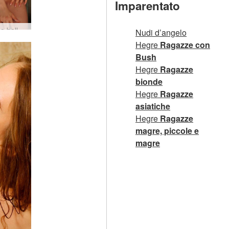
Imparentato
Valentina bellezza vittoriana #49
Nudi d’angelo
Hegre
Ragazze con
Bush
Hegre
Ragazze
bionde
Hegre
Ragazze
asiatiche
Hegre
Ragazze
magre, piccole e
magre