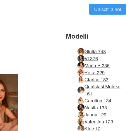
Unisciti a noi
Modelli
Giulia 743
Vi 376
Marta B 235
Petra 229
Clarice 183
Qualsiasi Moloko
161
Carolina 134
Nastia 133
Janna 129
Valentina 123
Kloe 121