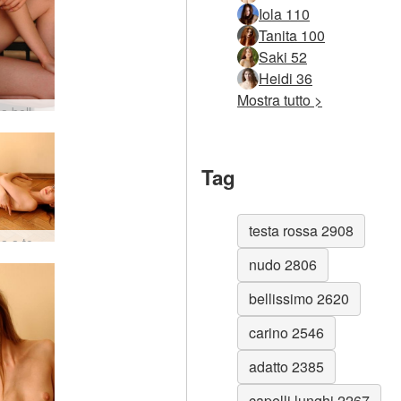
Iola 110
Tanita 100
Saki 52
Heidi 36
Mostra tutto >
Valentina bellezza vittoriana #22
Tag
testa rossa 2908
Valentina a terra #14
nudo 2806
bellissimo 2620
carino 2546
adatto 2385
capelli lunghi 2267